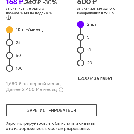
168
₽
600
₽
240
₽
-
30
%
Молодое Животное
Домашние Животные
за скачивание одного
за скачивание одного
Одно Животное
милый
маленький
веселый
внутренний
изображения по подписке
изображения штучно
никто
апельсиновый
объекты
животное
играющий
info_outline
2
шт
пушистый
серый
котенок
чистокровный
кошка
10
шт/месяц
ветеринарный
домашнее животное
5
25
10
50
20
100
1,200
₽ за пакет
1,680
₽ за первый месяц
Далее
2,400
₽ в месяц
info_outline
ЗАРЕГИСТРИРОВАТЬСЯ
Зарегистрируйтесь, чтобы купить и скачать
это изображение в высоком разрешении.