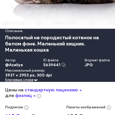
Описание
Полосатый не породистый котенок на
белом фоне. Маленький хищник.
Маленькая кошка
Автор
ID файла
Формат файла
@
Azaliya
JPG
5639441
Максимальный размер
3937 x 2953 px
, 300 dpi
Ключевые слова
Белый Фон
Красота
Младенец
Изолированный
Веселье
Смотреть
Ферма
Сидеть
Дружба
Животное
Хвост
Цены на
стандартную лицензию
arrow_drop_down
Глаз
Ухо
Лапа
Любознательность
Мех
Полосатый
для
физлиц
arrow_drop_down
info_outline
Семейство Кошачьих
Котёнок
Питомцы
Усы Животного
Коготь Животного
Студийная Фотография
Плотояд
info_outline
info_outline
Подписки
Пакеты
изображений
Позвоночное Животное
Табби
Домашняя Кошка