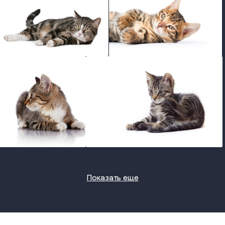
photo
photo
photo
photo
Показать еще