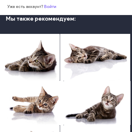
Уже есть аккаунт?
Войти
Мы также рекомендуем:
photo
photo
photo
photo