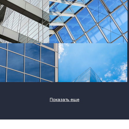
photo
photo
photo
photo
Показать еще