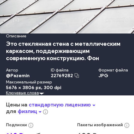
Описание
Это стеклянная стена с металлическим
каркасом, поддерживающим
современную конструкцию. Фон
Автор
ID файла
Формат файла
@
Pazemin
JPG
22769282
Максимальный размер
5676 x 3806 px
, 300 dpi
Ключевые слова
Металл
Дом
Небо
Дизайн
Крыша
Энергия
Отражение
Узор
Сталь
Обрамление
Технология
Строительство
Цены на
стандартную лицензию
arrow_drop_down
Группа
Материал
Прозрачный
Электричество
В Сеточку
для
физлиц
arrow_drop_down
info_outline
Покрытие
Промышленность
Архитектура
чистить
яркий
современный
блестящий
облака
внешний вид
info_outline
info_outline
Подписки
Пакеты
изображений
перспектива
геометрический
текстура
деталь