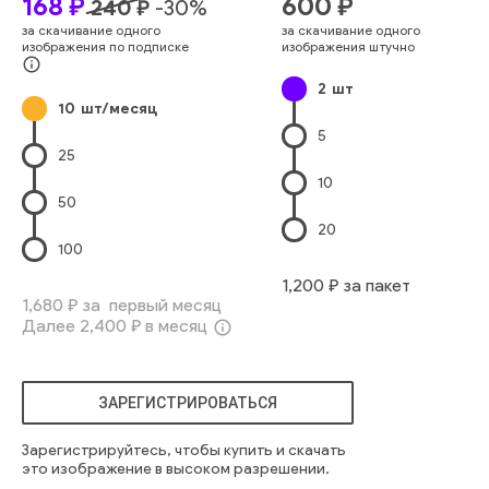
168
₽
600
₽
240
₽
-
30
%
аппаратное обеспечение
экологически чистый
за скачивание одного
за скачивание одного
промышленный
установка
солнечный
возобновляемый
изображения по подписке
изображения штучно
уклон
жилой дом
плитка
диагональный
заклепки
линии
info_outline
2
шт
устойчивый
фотоэлектрический
структура
здание
10
шт/месяц
поверхность
стекло
5
25
10
50
20
100
1,200
₽ за пакет
1,680
₽ за первый месяц
Далее
2,400
₽ в месяц
info_outline
ЗАРЕГИСТРИРОВАТЬСЯ
Зарегистрируйтесь, чтобы купить и скачать
это изображение в высоком разрешении.