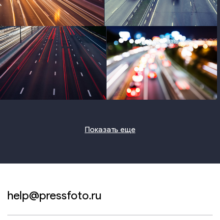
photo
photo
photo
photo
Показать еще
help@pressfoto.ru