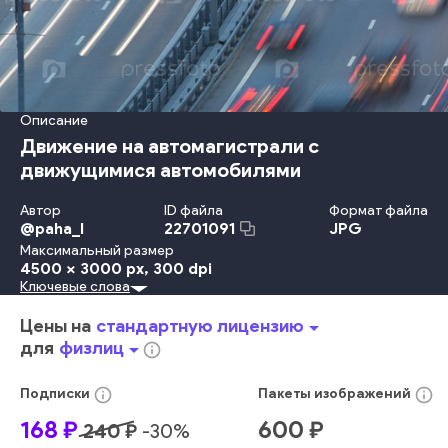
Описание
Движение на автомагистрали с
движущимися автомобилями
Автор
ID файла
Формат файла
@
paha_l
JPG
22701091
Максимальный размер
4500 x 3000 px
, 300 dpi
Ключевые слова
На Открытом Воздухе
Дорога
Автомобиль
Путешествовать
Перевозка
Длинный
Движение
Цены на
стандартную лицензию
arrow_drop_down
Скорость
Ночь
Асфальт
Проспект
Раш
для
физлиц
arrow_drop_down
info_outline
Вечерние Сумерки
Водить
Движение - Транспорт
Автострада
Лейн
Людный
Улица
Большой Город
info_outline
info_outline
Подписки
Пакеты
изображений
красный
сцена
темный
авто
автомобиль
транспорт
168
₽
600
₽
240
₽
-
30
%
транспортное средство
городской
варенье
свет