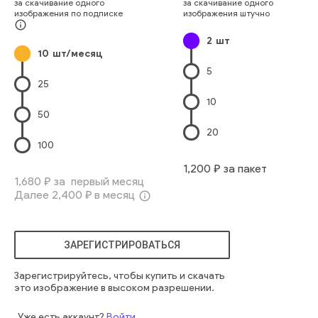
за скачивание одного
за скачивание одного
движение
занятый
пятно
двигаться
быстро
размытый
изображения по подписке
изображения штучно
поворот
светильники
скорость
свечение
изгиб
info_outline
2
шт
автомобили
многократный
ночное время
автострада
10
шт/месяц
автомагистраль
фонарь
вечерний вечер
абстрактный
5
краснопресненский
25
10
50
20
100
1,200
₽ за пакет
1,680
₽ за первый месяц
Далее
2,400
₽ в месяц
info_outline
ЗАРЕГИСТРИРОВАТЬСЯ
Зарегистрируйтесь, чтобы купить и скачать
это изображение в высоком разрешении.
Уже есть аккаунт?
Войти