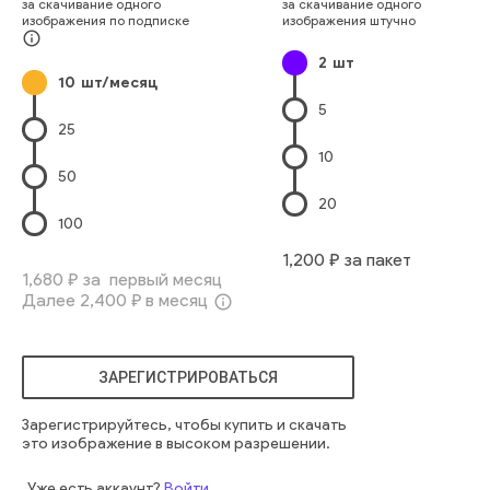
за скачивание одного
за скачивание одного
миграция
баклан
калининград
балтийск
бакланы
изображения по подписке
изображения штучно
калининградская
перелетные
природа
полете
info_outline
2
шт
10
шт/месяц
5
25
10
50
20
100
1,200
₽ за пакет
1,680
₽ за первый месяц
Далее
2,400
₽ в месяц
info_outline
ЗАРЕГИСТРИРОВАТЬСЯ
Зарегистрируйтесь, чтобы купить и скачать
это изображение в высоком разрешении.
Уже есть аккаунт?
Войти