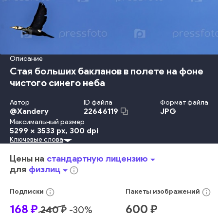
Описание
Стая больших бакланов в полете на фоне
чистого синего неба
Автор
ID файла
Формат файла
@
Xandery
JPG
22646119
Максимальный размер
5299 x 3533 px
, 300 dpi
Ключевые слова
лето
день
большой
небо
животное
пейзаж
отдых
область
море
туризм
россия
птицы
водоплавающие
Цены на
стандартную лицензию
arrow_drop_down
полет
птица
хобби
синее
клюв
крылья
отпуск
фауна
для
физлиц
arrow_drop_down
info_outline
крыло
свобода
перо
коса
морские
на
стая
дикая
птиц
водоплавающая
орнитология
косяк
карбо
info_outline
info_outline
Подписки
Пакеты
изображений
балтика
балтийское
природе
фалакрокоракс
168
₽
600
₽
240
₽
-
30
%
балтийская
отдых на природе
водоплавающая птица