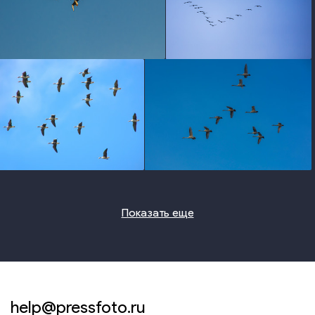
photo
photo
photo
photo
Показать еще
help@pressfoto.ru