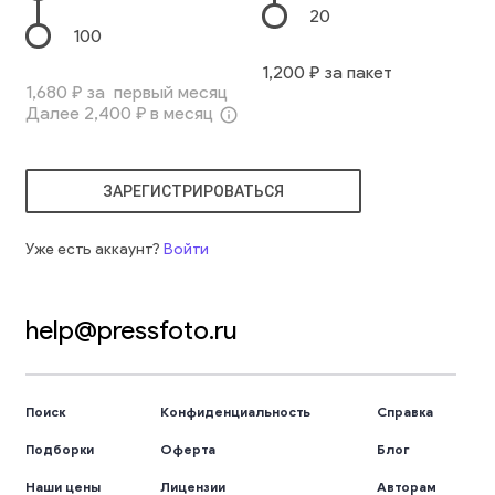
20
100
1,200
₽ за пакет
1,680
₽ за первый месяц
Далее
2,400
₽ в месяц
info_outline
ЗАРЕГИСТРИРОВАТЬСЯ
Уже есть аккаунт?
Войти
help@pressfoto.ru
Поиск
Конфиденциальность
Справка
Подборки
Оферта
Блог
Наши цены
Лицензии
Авторам