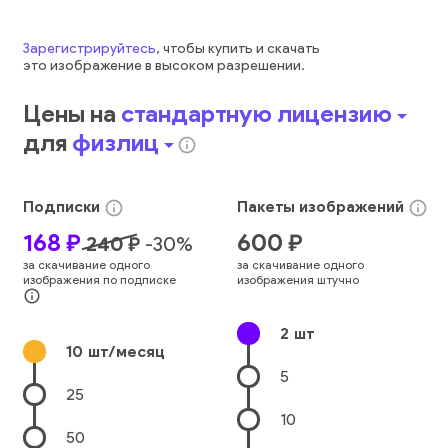
Зарегистрируйтесь
, чтобы купить и скачать
это
изображение
в высоком разрешении.
Цены на
стандартную лицензию
arrow_drop_down
для
физлиц
arrow_drop_down
info_outline
Подписки
Пакеты
изображений
info_outline
info_outline
168
₽
600
₽
240
₽
-
30
%
за скачивание одного
за скачивание одного
изображения по подписке
изображения штучно
info_outline
2
шт
10
шт/месяц
5
25
10
50