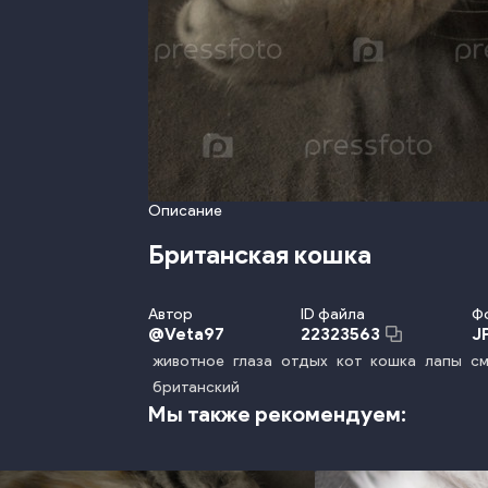
Описание
Британская кошка
Автор
ID файла
Ф
@
Veta97
J
22323563
животное
глаза
отдых
кот
кошка
лапы
с
британский
Мы также рекомендуем: