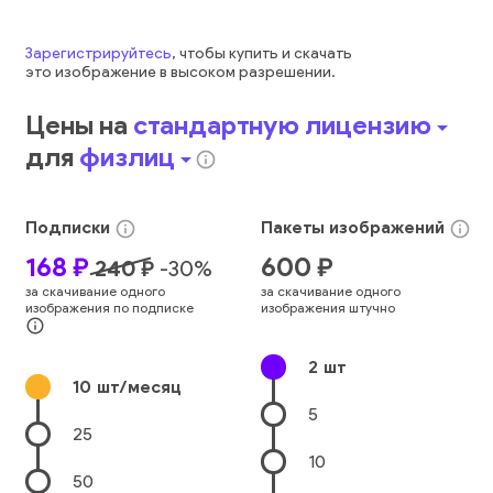
Зарегистрируйтесь
, чтобы купить и скачать
это
изображение
в высоком разрешении.
Цены на
стандартную лицензию
arrow_drop_down
для
физлиц
arrow_drop_down
info_outline
Подписки
Пакеты
изображений
info_outline
info_outline
168
₽
600
₽
240
₽
-
30
%
за скачивание одного
за скачивание одного
изображения по подписке
изображения штучно
info_outline
2
шт
10
шт/месяц
5
25
10
50