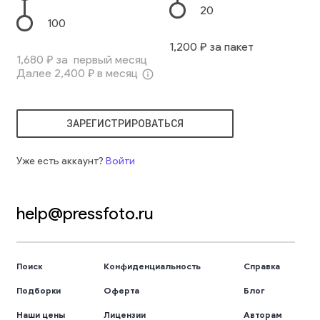
20
100
1,200
₽ за пакет
1,680
₽ за первый месяц
Далее
2,400
₽ в месяц
info_outline
ЗАРЕГИСТРИРОВАТЬСЯ
Уже есть аккаунт?
Войти
help@pressfoto.ru
Поиск
Конфиденциальность
Справка
Подборки
Оферта
Блог
Наши цены
Лицензии
Авторам