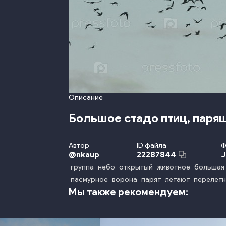
Описание
Большое стадо птиц, парящ
Автор
ID файла
Ф
@
nkaup
22287844
группа
небо
открытый
животное
большая
пасмурное
ворона
парят
летают
перелет
Мы также рекомендуем: