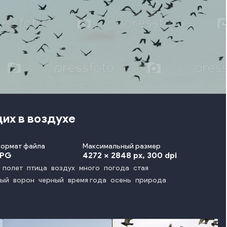
их в воздухе
ормат файла
Максимальный размер
JPG
4272 x 2848 px
, 300 dpi
полет
птица
воздух
много
погода
стая
ный
ворон
черный
время года
осень
природа