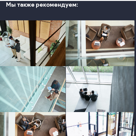
Мы также рекомендуем:
photo
photo
photo
photo