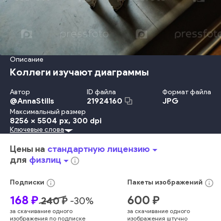
Описание
Коллеги изучают диаграммы
Автор
ID файла
Формат файла
@
AnnaStills
JPG
21924160
Максимальный размер
8256 x 5504 px
, 300 dpi
Ключевые слова
Стиль
Взрослый
Дизайн
Офис
Вестибюль
Взаимодействие
Связь
Сотрудничество
Общение
Цены на
стандартную лицензию
arrow_drop_down
Встреча
Профессия
Коллега В Офисе
Обсуждение
для
физлиц
arrow_drop_down
info_outline
Бумажная Работа
Схема
Комнатное Растение
Современность
Красная Лента
Командный
Бизнес
info_outline
info_outline
Подписки
Пакеты
изображений
человек
интерьер
городской
работа
корпоративный
168
₽
600
₽
240
₽
-
30
%
работник
рабочий
пустой
зона
индийский
чердак
за скачивание одного
за скачивание одного
высокий угол
сверху
стартап
давай
молодой
работа
изображения по подписке
изображения штучно