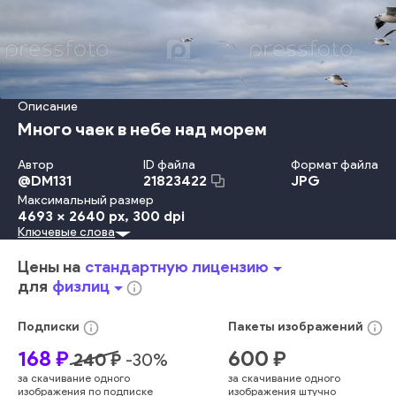
Описание
Много чаек в небе над морем
Автор
ID файла
Формат файла
@
DM131
JPG
21823422
Максимальный размер
4693 x 2640 px
, 300 dpi
Ключевые слова
На Открытом Воздухе
Смотреть
Солнечный Свет
Свобода
Море
Воздух
Ветер
Дикая Природа
Муха
Цены на
стандартную лицензию
arrow_drop_down
Спред
Чайка
Планировать
голубой
яркий
облака
для
физлиц
arrow_drop_down
info_outline
океан
серый
дикий
животное
мирный
свиньи
свободный
парящий
полет
звук
навесить
крыло
info_outline
info_outline
Подписки
Пакеты
изображений
стадо
золото
морские птицы
птица
168
₽
600
₽
240
₽
-
30
%
водоплавающая птица
за скачивание одного
за скачивание одного
изображения по подписке
изображения штучно