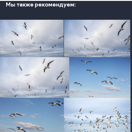
Мы также рекомендуем:
photo
photo
photo
photo