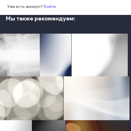
Уже есть аккаунт?
Войти
Мы также рекомендуем:
photo
photo
photo
photo
photo