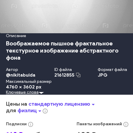
Описание
Воображаемое пышное фрактальное
текстурное изображение абстрактного
фона
Автор
ID файла
Формат файла
@
nikitabuida
JPG
21612855
Максимальный размер
4760 x 3602 px
Ключевые слова
Стиль
Дизайн
Иллюстрация
Власть
Энергия
Круг
Форма Предмета
Узор
Обои
Волна
Фон
Космос
Вирус
Цены на
стандартную лицензию
arrow_drop_down
Фантазия
Магия
Кривая
Воображение
Закрученный
для
физлиц
arrow_drop_down
info_outline
Фрактальный
Сверхновая
Вода
Предыстория
голубой
стильный
современный
темный
цифровой
концепция
info_outline
info_outline
Подписки
Пакеты
изображений
свет
рисунок
уникальный
графический
вибрирующий