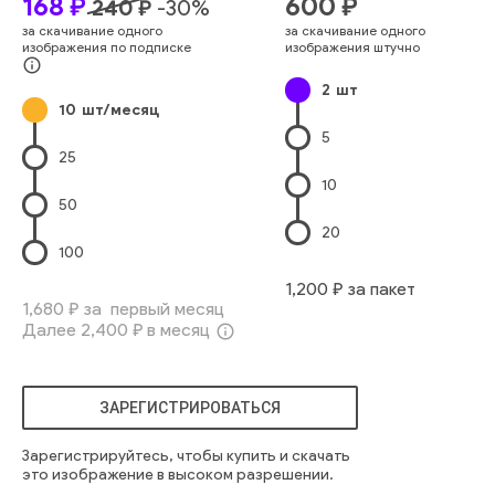
168
₽
600
₽
240
₽
-
30
%
текстура
деталь
динамический
фантастический
за скачивание одного
за скачивание одного
будущее
огонь
делать
футуристический
эффект
изображения по подписке
изображения штучно
сюрреалистический
генерируемый
мандельброт
info_outline
2
шт
процедура
алгоритмический
абстрактный
черный
10
шт/месяц
красочный
5
25
10
50
20
100
1,200
₽ за пакет
1,680
₽ за первый месяц
Далее
2,400
₽ в месяц
info_outline
ЗАРЕГИСТРИРОВАТЬСЯ
Зарегистрируйтесь, чтобы купить и скачать
это изображение в высоком разрешении.