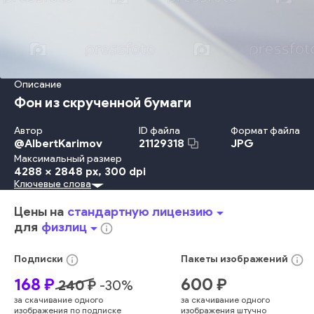
Описание
Фон из скрученной бумаги
Автор
ID файла
Формат файла
@
AlbertKarimov
JPG
21129318
Максимальный размер
4288 x 2848 px
, 300 dpi
Ключевые слова
Дизайн
Форма Предмета
Узор
Обои
Тень
Макросъемка
Бумага
Бланк
Простыня
Волна
В Тени
Цены на
стандартную лицензию
arrow_drop_down
Текстурный
Кривая
Студийная Фотография
Геометрия
для
физлиц
arrow_drop_down
info_outline
Монохромный
Асимметрия
Абстрактный Задний План
Праздничные Украшения И Декорации
Предыстория
info_outline
info_outline
Подписки
Пакеты
изображений
Искусство
крупный план
гладкий
фото
концепция
168
₽
600
₽
240
₽
-
30
%
фигура
свет
линия
художественный
текстура
за скачивание одного
за скачивание одного
творческий
пустой
деталь
складка
тон
мягкий
изображения по подписке
изображения штучно