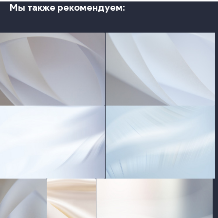
Мы также рекомендуем:
photo
photo
photo
photo