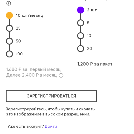
размытый
край
серый
зерно
скрученный
матовый
info_outline
2
шт
поверхность
абстрактный
декоративный
белый
10
шт/месяц
зернистый фон
5
25
10
50
20
100
1,200
₽ за пакет
1,680
₽ за первый месяц
Далее
2,400
₽ в месяц
info_outline
ЗАРЕГИСТРИРОВАТЬСЯ
Зарегистрируйтесь, чтобы купить и скачать
это изображение в высоком разрешении.
Уже есть аккаунт?
Войти