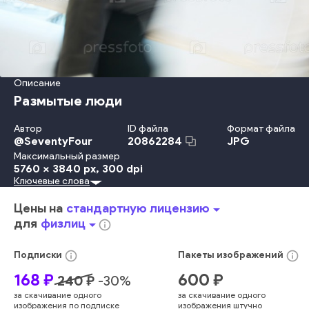
Описание
Размытые люди
Автор
ID файла
Формат файла
@
SeventyFour
JPG
20862284
Максимальный размер
5760 x 3840 px
, 300 dpi
Ключевые слова
Взрослый
Деловая Женщина
Движение
Потолок
Контур
Раш
Трейдер
Бизнес
Архитектура
человек
человек
Цены на
стандартную лицензию
arrow_drop_down
закрытый
интерьер
современный
корпоративный
для
физлиц
arrow_drop_down
info_outline
занятый
агент
пятно
быстрее
двигаться
быстро
размытый
брокер
торопливо
размытый
абстрактный
info_outline
info_outline
Подписки
Пакеты
изображений
женщина
молодой
168
₽
600
₽
240
₽
-
30
%
за скачивание одного
за скачивание одного
изображения по подписке
изображения штучно