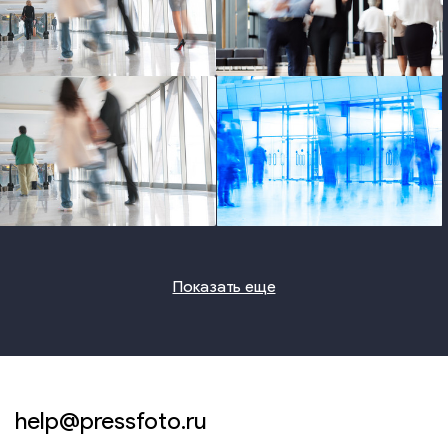
photo
photo
photo
photo
Показать еще
help@pressfoto.ru