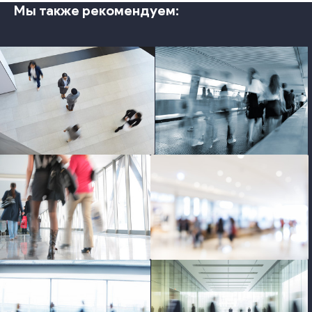
Мы также рекомендуем:
photo
photo
photo
photo