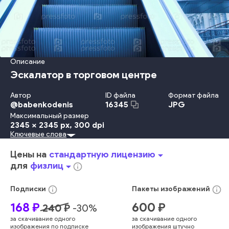
Описание
Эскалатор в торговом центре
Автор
ID файла
Формат файла
@
babenkodenis
JPG
16345
Максимальный размер
2345 x 2345 px
, 300 dpi
Ключевые слова
Металл
Дорога
Перевозка
Ходьба
Деятельность
Тротуар
Россия
В Помещении
Офис
Крыша
Лестница
Цены на
стандартную лицензию
arrow_drop_down
Движение
Отражение
Вход
Сталь
Окно
Центр
для
физлиц
arrow_drop_down
info_outline
Коридор
Потолок
Скорость
Станция
Эскалатор
Аэропорт
Ступеньки
Движение - Транспорт
info_outline
info_outline
Подписки
Пакеты
изображений
Покрытие Пола
Москва
Городское Место Действия
168
₽
600
₽
240
₽
-
30
%
Структура Здания
Без Людей
Исчезающая Точка
за скачивание одного
за скачивание одного
Офисное Здание
Двигаться Вверх
Торговый Центр
изображения по подписке
изображения штучно