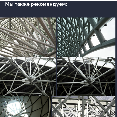
Мы также рекомендуем:
photo
photo
photo
photo