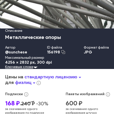
Описание
Металлические опоры
Автор
ID файла
Формат файла
@
sunchese
JPG
156198
Максимальный размер
4256 x 2832 px
, 300 dpi
Ключевые слова
На Открытом Воздухе
Металл
Узор
Сталь
Технология
Фоновые Изображения
Структура Здания
Без Людей
Цены на
стандартную лицензию
arrow_drop_down
Строительная Отрасль
современный
архитектура
для
физлиц
arrow_drop_down
info_outline
интерьер
стеклянный
здание
крыша
опора
труба
металлический
строение
балка
архитектурный деталь
info_outline
info_outline
Подписки
Пакеты
изображений
168
₽
600
₽
240
₽
-
30
%
за скачивание одного
за скачивание одного
изображения по подписке
изображения штучно