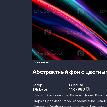
Описание
Абстрактный фон с цветны
Автор
ID файла
@
Iskatel
1467980
Стиль
Элегантность
Дизайн
Цвета
Иллюс
Форма Предмета
Узор
Изображение
Бланк
Фоновые Изображения
Фантазия
Вспышка