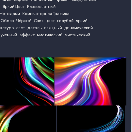
е
Яркий Цвет
Разноцветный
 Методами
Компьютерная Графика
 Обоев
Чёрный
Свет
цвет
голубой
яркий
екстура
свет
деталь
изящный
динамический
рученный
эффект
мистический
мистический
photo
photo