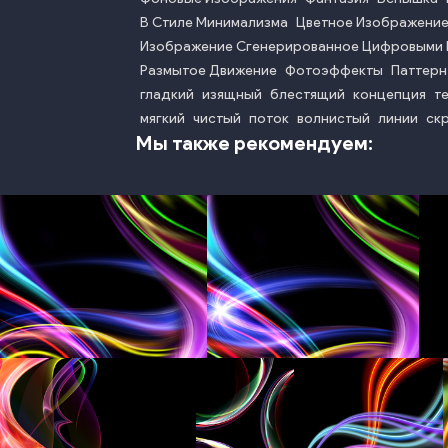
В Стиле Минимализма
Цветное Изображени
Изображение Сгенерированное Цифровыми
Размытое Движение
Фотоэффекты
Паттерн
гладкий
изящный
блестящий
концепция
т
мягкий
чистый
поток
волнистый
линии
ск
Мы также рекомендуем:
photo
photo