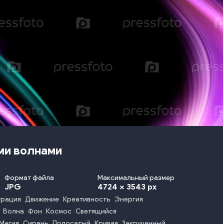
ми волнами
Формат файла
Максимальный размер
JPG
4724 x 3543 px
трация
Движение
Креативность
Энергия
Волна
Фон
Космос
Светящийся
Магия
Сирень
Полосатый
Кривая
Закрученный