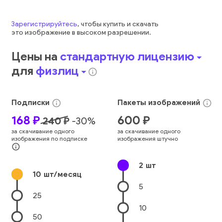
Зарегистрируйтесь
, чтобы купить и скачать
это
изображение
в высоком разрешении.
Цены на
стандартную лицензию
arrow_drop_down
для
физлиц
arrow_drop_down
info_outline
Подписки
Пакеты
изображений
info_outline
info_outline
168
₽
600
₽
240
₽
-
30
%
за скачивание одного
за скачивание одного
изображения по подписке
изображения штучно
info_outline
2
шт
10
шт/месяц
5
25
10
50