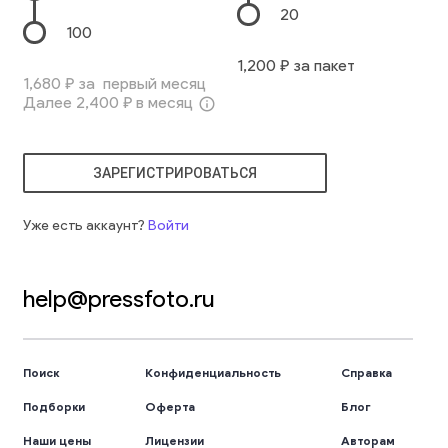
20
100
1,200
₽ за пакет
1,680
₽ за первый месяц
Далее
2,400
₽ в месяц
info_outline
ЗАРЕГИСТРИРОВАТЬСЯ
Уже есть аккаунт?
Войти
help@pressfoto.ru
Поиск
Конфиденциальность
Справка
Подборки
Оферта
Блог
Наши цены
Лицензии
Авторам