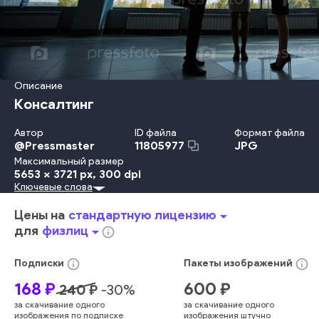
Описание
Консалтинг
Автор
ID файла
Формат файла
@
Pressmaster
JPG
11805977
Максимальный размер
5653 x 3721 px
, 300 dpi
Ключевые слова
Взрослый
Женщины
Мужчины
Костюм
Стоять
Деловая Женщина
Успех
Ходьба
Женский Пол
Цены на
стандартную лицензию
arrow_drop_down
В Помещении
Офис
Группа
Вестибюль
Отражение
для
физлиц
arrow_drop_down
info_outline
Взаимодействие
Партнёрство
Силуэт
Встреча
Бизнесмен
Менеджер
Профессия
Планирование
info_outline
info_outline
Подписки
Пакеты
изображений
Обсуждение
Окно
Коридор
Контур
168
₽
600
₽
240
₽
-
30
%
Работник Умственного Труда
Мужской Пол
Аэропорт
за скачивание одного
за скачивание одного
Деловой Человек
Городское Место Действия
изображения по подписке
изображения штучно