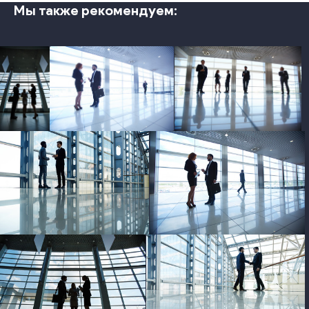
Мы также рекомендуем:
photo
photo
photo
photo
photo