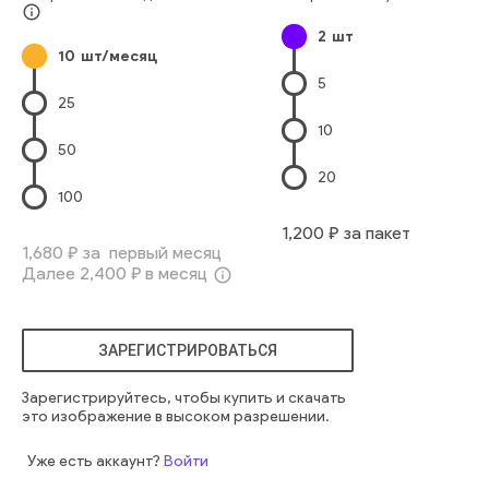
Структура Здания
Освещённый Сзади
Группа Людей
info_outline
2
шт
Офисный Рабочий
Профессиональная Деятельность
10
шт/месяц
Офисное Здание
Корпоративный Бизнес
Стекло
5
человек
закрытый
профессиональный
бизнесмены
25
современный
работа
корпоративный
исполнительный
10
обсуждать
консультирование
работник
сотрудник
50
20
100
1,200
₽ за пакет
1,680
₽ за первый месяц
Далее
2,400
₽ в месяц
info_outline
ЗАРЕГИСТРИРОВАТЬСЯ
Зарегистрируйтесь, чтобы купить и скачать
это изображение в высоком разрешении.
Уже есть аккаунт?
Войти