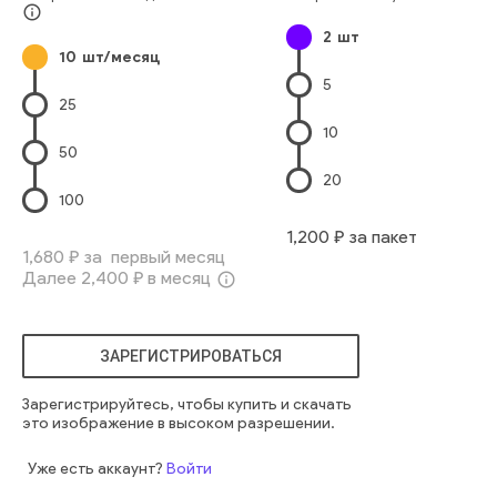
Европейского Происхождения
Девочки-Младенцы
info_outline
2
шт
маленький
счастливый
люди
метафора
эмоция
семья
10
шт/месяц
младенец
дети
взрослые люди
мать и дитя
5
25
10
50
20
100
1,200
₽ за пакет
1,680
₽ за первый месяц
Далее
2,400
₽ в месяц
info_outline
ЗАРЕГИСТРИРОВАТЬСЯ
Зарегистрируйтесь, чтобы купить и скачать
это изображение в высоком разрешении.
Уже есть аккаунт?
Войти