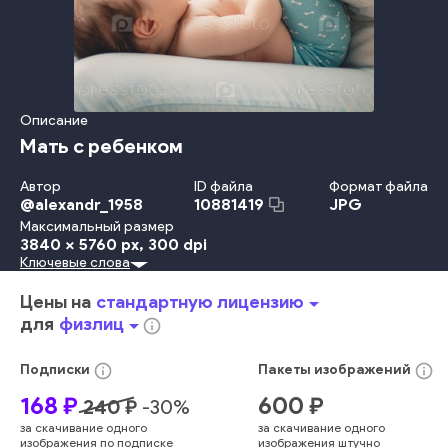
Описание
Мать с ребенком
Автор
ID файла
Формат файла
@
alexandr_1958
JPG
10881419
Максимальный размер
3840 x 5760 px
, 300 dpi
Ключевые слова
Красота
Младенец
Ребёнок
Невинность
Детство
Забота
Счастье
Потомок
Спать
Взрослый
Улыбаться
Цены на
стандартную лицензию
arrow_drop_down
Женщины
Образ Жизни
Девочки
Любовь
Мужчины
для
физлиц
arrow_drop_down
info_outline
Семья
Держать
Мать
Родитель
Дочь
Женский Пол
В Помещении
Интерьер Дома
Молодой Возраст
info_outline
info_outline
Подписки
Пакеты
изображений
Близость
Обнимать
Отец
Любящий
Взаимосвязь
168
₽
600
₽
240
₽
-
30
%
Кровать
Мужской Пол
Спальня
Мальчики
Два Человека
за скачивание одного
за скачивание одного
Новая Жизнь
Домашний Быт
Лежать
изображения по подписке
изображения штучно